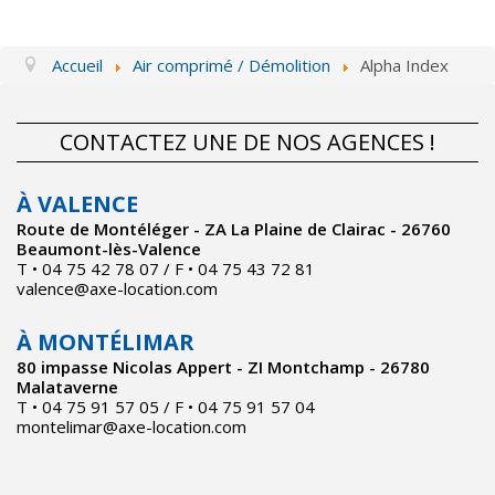
Actualités
Accueil
Air comprimé / Démolition
Alpha Index
Contact
CONTACTEZ UNE DE NOS AGENCES !
À VALENCE
Route de Montéléger - ZA La Plaine de Clairac - 26760
Beaumont-lès-Valence
T • 04 75 42 78 07 / F • 04 75 43 72 81
valence@axe-location.com
À MONTÉLIMAR
80 impasse Nicolas Appert - ZI Montchamp - 26780
Malataverne
T • 04 75 91 57 05 / F • 04 75 91 57 04
montelimar@axe-location.com