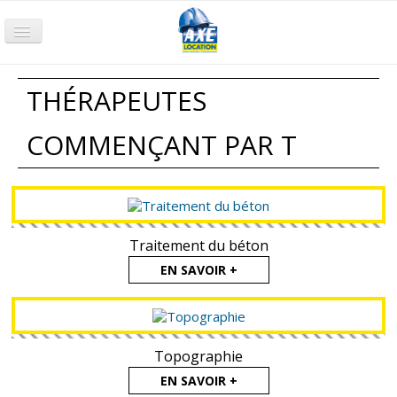
Accueil
THÉRAPEUTES
Terrassement
Compactage
COMMENÇANT PAR T
Nacelle
Chariot
Groupe électrogène
Traitement du béton
Pompage
EN SAVOIR +
Air comprimé
Petits Outillages
Topographie
Qui sommes-nous ?
EN SAVOIR +
Nos agences