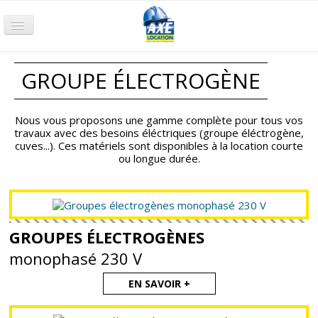
Accueil
GROUPE ÉLECTROGÈNE
Terrassement
Compactage
Nous vous proposons une gamme complète pour tous vos
Nacelle
travaux avec des besoins éléctriques (groupe éléctrogène,
cuves...). Ces matériels sont disponibles à la location courte
Chariot
ou longue durée.
Groupe électrogène
Pompage
GROUPES ÉLECTROGÈNES
Air comprimé
monophasé 230 V
Petits Outillages
EN SAVOIR +
Qui sommes-nous ?
Nos agences