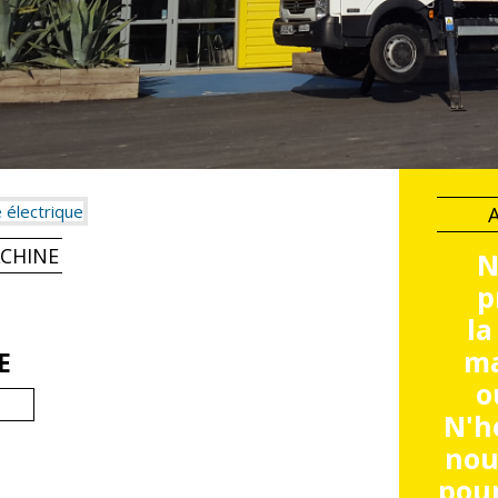
CHINE
N
p
la
ma
E
o
N'h
nou
pour