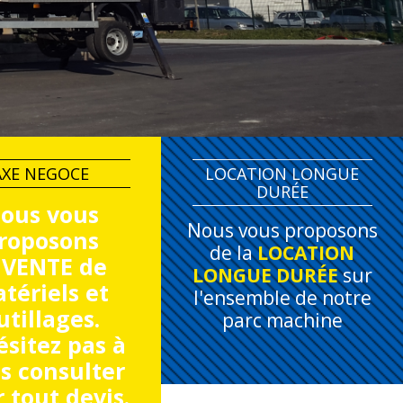
AXE NEGOCE
LOCATION LONGUE
DURÉE
ous vous
Nous vous proposons
roposons
de la
LOCATION
 VENTE de
LONGUE DURÉE
sur
tériels
et
l'ensemble de notre
utillages
.
parc machine
ésitez pas à
s consulter
 tout devis.