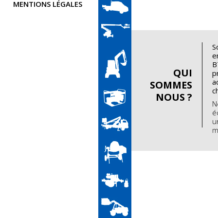
MENTIONS LÉGALES
S
e
B
QUI
p
a
SOMMES
c
NOUS ?
N
é
u
m