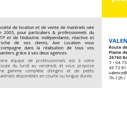
ociété de location et de vente de matériels née
n 2005, pour particuliers & professionnels du
TP et de l’industrie. Indépendante, réactive et
VALE
roche de ses clients, Axe Location vous
Route de
ccompagne dans la réalisation de tous vos
Plaine de
hantiers grâce à ses deux agences.
26760 B
otre équipe de professionnels est à votre
T • 04 75
coute du lundi au vendredi, et vous propose
43 72 81
ne gamme complète d’engins et de petits
valence@
atériels disponibles en courte ou longue durée.
7h-12h /