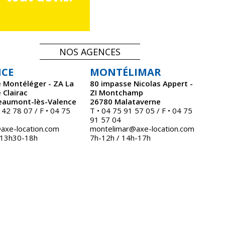
NOS AGENCES
NCE
MONTÉLIMAR
 Montéléger - ZA La
80 impasse Nicolas Appert -
 Clairac
ZI Montchamp
eaumont-lès-Valence
26780 Malataverne
 42 78 07 / F • 04 75
T • 04 75 91 57 05 / F • 04 75
91 57 04
axe-location.com
montelimar@axe-location.com
 13h30-18h
7h-12h / 14h-17h