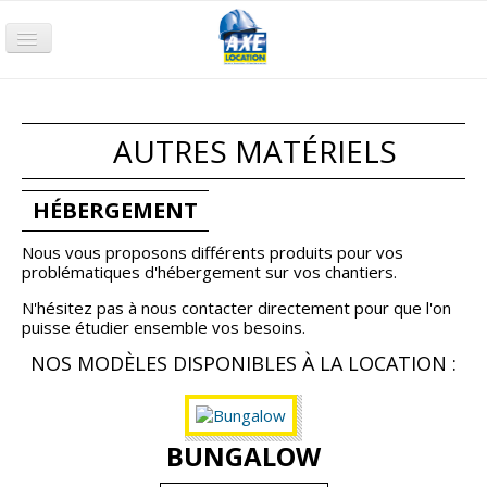
Accueil
Terrassement
AUTRES MATÉRIELS
Compactage
Nacelle
HÉBERGEMENT
Chariot
Nous vous proposons différents produits pour vos
problématiques d'hébergement sur vos chantiers.
Groupe électrogène
N'hésitez pas à nous contacter directement pour que l'on
Pompage
puisse étudier ensemble vos besoins.
NOS MODÈLES DISPONIBLES À LA LOCATION :
Air comprimé
Petits Outillages
Qui sommes-nous ?
BUNGALOW
Nos agences